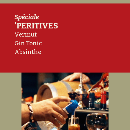
Spéciale
'PERITIVES
Vermut
Gin Tonic
Absinthe