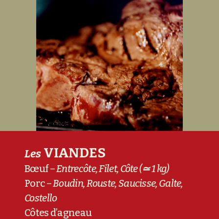
VIANDES
Les
Bœuf –
Entrecôte, Filet, Côte (
≃
1 kg)
Porc –
Boudin, Rouste, Saucisse, Galte,
Costello
Côtes d’agneau